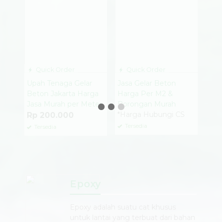
Quick Order
Quick Order
Upah Tenaga Gelar
Jasa Gelar Beton
Beton Jakarta Harga
Harga Per M2 &
Jasa Murah per Meter
Borongan Murah
*Harga Hubungi CS
Rp 200.000
Tersedia
Tersedia
Epoxy
Epoxy adalah suatu cat khusus
untuk lantai yang terbuat dari bahan