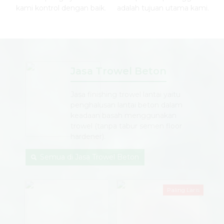
kami kontrol dengan baik.
adalah tujuan utama kami.
Jasa Trowel Beton
Jasa finishing trowel lantai yaitu
penghalusan lantai beton dalam
keadaan basah menggunakan
trowel (tanpa tabur semen floor
hardener).
Semua di Jasa Trowel Beton
Paling Laris