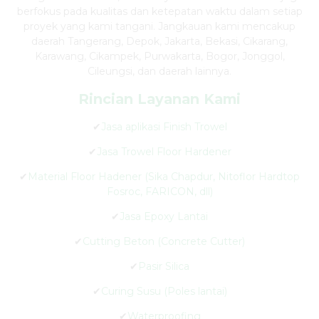
berfokus pada kualitas dan ketepatan waktu dalam setiap
proyek yang kami tangani. Jangkauan kami mencakup
daerah Tangerang, Depok, Jakarta, Bekasi, Cikarang,
Karawang, Cikampek, Purwakarta, Bogor, Jonggol,
Cileungsi, dan daerah lainnya.
Rincian Layanan Kami
✔
Jasa aplikasi Finish Trowel
✔
Jasa Trowel Floor Hardener
✔
Material Floor Hadener (Sika Chapdur, Nitoflor Hardtop
Fosroc, FARICON, dll)
✔
Jasa Epoxy Lantai
✔
Cutting Beton (Concrete Cutter)
✔
Pasir Silica
✔
Curing Susu (Poles lantai)
✔
Waterproofing