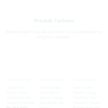
Produk Terbaru
Berikut adalah harga dan penjelasan untuk setiap layanan
yang Kami sediakan ;
Quick Order
Quick Order
Quick Order
Harga Jasa
Upah Tenaga
Jasa Trowel
Epoxy Lantai
Gelar Beton
Cibubur Harga
Jakarta per M2
Jakarta Harga
Finishing Floor
Sesuai Ketebalan
Jasa Murah per
Hardener Murah
Meter
*Harga Hubungi