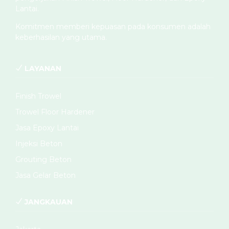
Lantai.
Komitmen memberi kepuasan pada konsumen adalah
keberhasilan yang utama.
LAYANAN
Finish Trowel
Trowel Floor Hardener
Jasa Epoxy Lantai
Injeksi Beton
Grouting Beton
Jasa Gelar Beton
JANGKAUAN