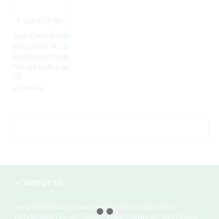
Quick Order
Jasa Gelar Beton
Harga Per M2 &
Borongan Murah
*Harga Hubungi
CS
Tersedia
ABOUT US
saranatrowel.com
siap membantu anda dalam
pengerjakan Finish Trowel, Floor Hardener, dan Epoxy