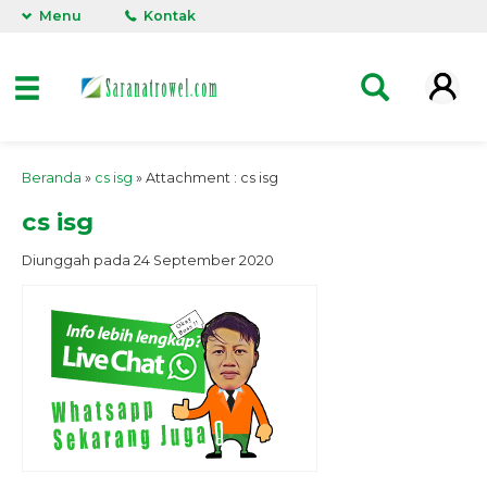
Menu
Kontak
Beranda
»
cs isg
» Attachment : cs isg
cs isg
Diunggah pada 24 September 2020