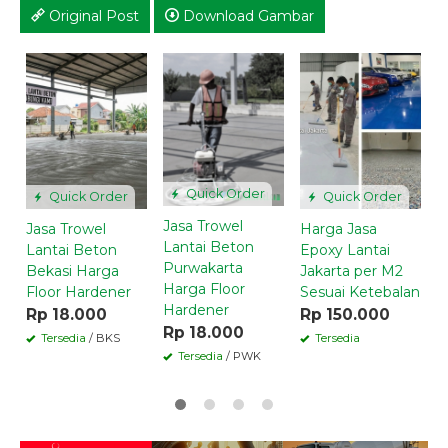
Original Post
Download Gambar
J
H
K
*
C
Quick Order
Quick Order
Quick Order
Jasa Trowel
Jasa Trowel
Harga Jasa
Lantai Beton
Lantai Beton
Epoxy Lantai
Purwakarta
Bekasi Harga
Jakarta per M2
Harga Floor
Floor Hardener
Sesuai Ketebalan
Hardener
Rp 18.000
Rp 150.000
Rp 18.000
Tersedia
/ BKS
Tersedia
Tersedia
/ PWK