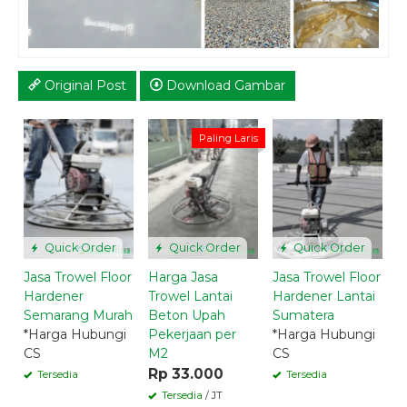
Original Post
Download Gambar
J
Paling Laris
H
J
R
Quick Order
Quick Order
Quick Order
Jasa Trowel Floor
Harga Jasa
Jasa Trowel Floor
Hardener
Trowel Lantai
Hardener Lantai
Semarang Murah
Beton Upah
Sumatera
*Harga Hubungi
Pekerjaan per
*Harga Hubungi
CS
M2
CS
Rp 33.000
Tersedia
Tersedia
Tersedia
/ JT