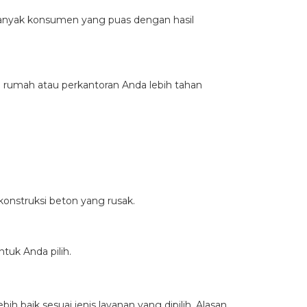
banyak konsumen yang puas dengan hasil
an rumah atau perkantoran Anda lebih tahan
onstruksi beton yang rusak.
uk Anda pilih.
h baik sesuai jenis layanan yang dipilih. Alasan