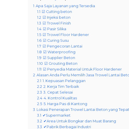
1
Apa Saja Layanan yang Tersedia
1.1
☑ Cutting beton
1.2
☑ Injeksi beton
1.3
☑ Trowel Finish
1.4
☑ Pasir Silika
1.5
☑ Trowel Floor Hardener
1.6
☑ Curing Susu
1.7
☑ Pengecoran Lantai
1.8
☑ Waterproofing
1.9
☑ Supplier Beton
1.10
☑ Grouting Beton
1.11
☑ Penyedia Material Untuk Floor Hardener
2
Alasan Anda Perlu Memilih Jasa Trowel Lantai Bet
2.1
1. Kepuasan Pelanggan
2.2
2. Kerja Tim Terbaik
2.3
3. Cepat Selesai
2.4
4. Kontrol Kualitas
2.5
5. Harga Pas di Kantong
3
Lokasi Penerapan Trowel Lantai Beton yang Tepa
3.1
✔Supermarket
3.2
✔Area Untuk Bongkar dan Muat Barang
3.3
✔Pabrik Berbagai Industri