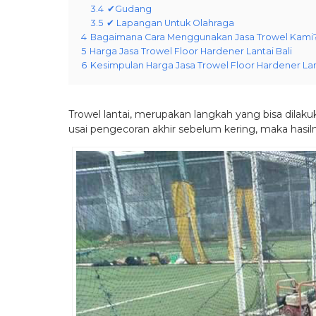
3.4
✔Gudang
3.5
✔ Lapangan Untuk Olahraga
4
Bagaimana Cara Menggunakan Jasa Trowel Kami
5
Harga Jasa Trowel Floor Hardener Lantai Bali
6
Kesimpulan Harga Jasa Trowel Floor Hardener La
Trowel lantai, merupakan langkah yang bisa dila
usai pengecoran akhir sebelum kering, maka hasi