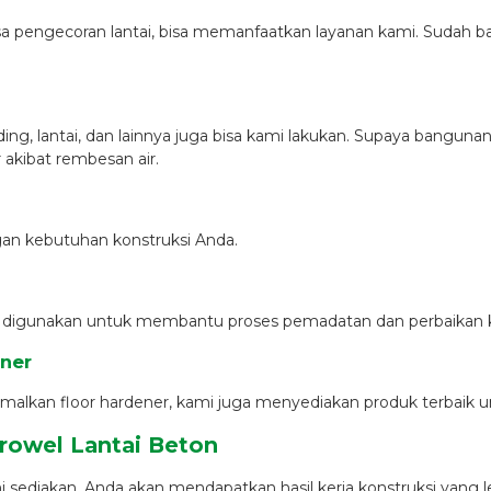
 pengecoran lantai, bisa memanfaatkan layanan kami. Sudah 
ding, lantai, dan lainnya juga bisa kami lakukan. Supaya bangun
akibat rembesan air.
gan kebutuhan konstruksi Anda.
ak digunakan untuk membantu proses pemadatan dan perbaikan k
ener
kan floor hardener, kami juga menyediakan produk terbaik unt
Trowel Lantai Beton
ediakan, Anda akan mendapatkan hasil kerja konstruksi yang lebi