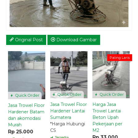
Original Post
Download Gambar
J
Paling Laris
H
P
*
C
Quick Order
Quick Order
Quick Order
Jasa Trowel Floor
Harga Jasa
Jasa Trowel Floor
Hardener Lantai
Trowel Lantai
Hardener Batam
Sumatera
Beton Upah
dan akomodasi
*Harga Hubungi
Pekerjaan per
Murah
CS
M2
Rp 25.000
Rp 33.000
Tersedia