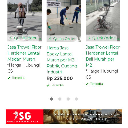
J
H
S
*
C
Quick Order
Quick Order
Quick Order
Jasa Trowel Floor
Jasa Trowel Floor
Harga Jasa
Hardener Lantai
Hardener Lantai
Epoxy Lantai
Medan Murah
Bali Murah per
Murah per M2
*Harga Hubungi
M2
Pabrik, Gudang
CS
*Harga Hubungi
Industri
CS
Rp 225.000
Tersedia
Tersedia
Tersedia