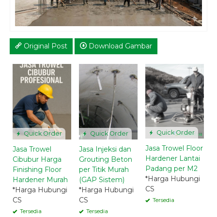
Original Post
Download Gambar
J
L
B
F
p
R
Quick Order
Quick Order
Quick Order
Jasa Trowel Floor
Jasa Trowel
Jasa Injeksi dan
Hardener Lantai
Cibubur Harga
Grouting Beton
Padang per M2
Finishing Floor
per Titik Murah
*Harga Hubungi
Hardener Murah
(GAP Sistem)
CS
*Harga Hubungi
*Harga Hubungi
CS
CS
Tersedia
Tersedia
Tersedia