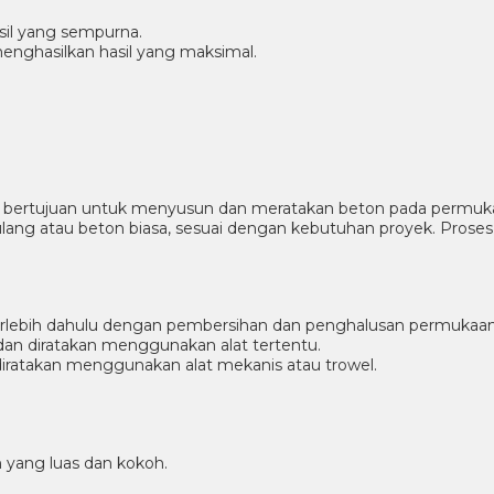
il yang sempurna.
enghasilkan hasil yang maksimal.
ertujuan untuk menyusun dan meratakan beton pada permukaan ar
rtulang atau beton biasa, sesuai dengan kebutuhan proyek. Prose
 terlebih dahulu dengan pembersihan dan penghalusan permukaan
dan diratakan menggunakan alat tertentu.
iratakan menggunakan alat mekanis atau trowel.
yang luas dan kokoh.