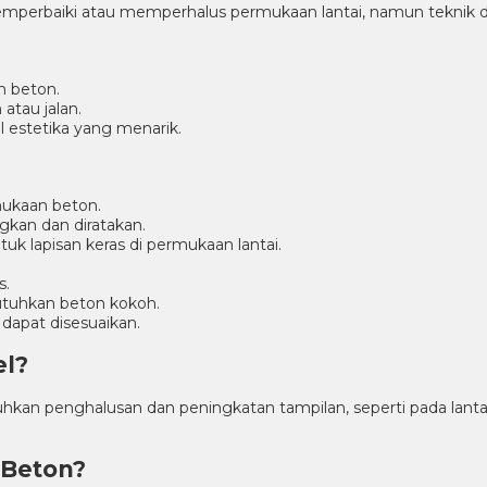
 memperbaiki atau memperhalus permukaan lantai, namun teknik d
n beton.
atau jalan.
il estetika yang menarik.
ukaan beton.
kan dan diratakan.
lapisan keras di permukaan lantai.
s.
utuhkan beton kokoh.
dapat disesuaikan.
el?
hkan penghalusan dan peningkatan tampilan, seperti pada lan
 Beton?