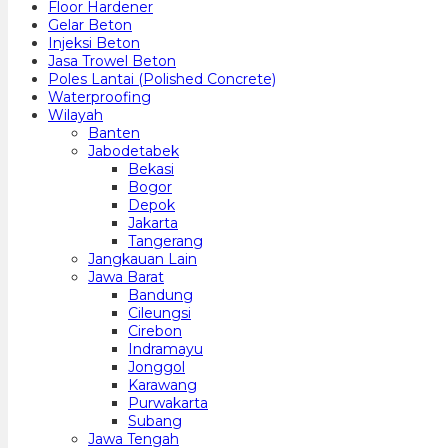
Floor Hardener
Gelar Beton
Injeksi Beton
Jasa Trowel Beton
Poles Lantai (Polished Concrete)
Waterproofing
Wilayah
Banten
Jabodetabek
Bekasi
Bogor
Depok
Jakarta
Tangerang
Jangkauan Lain
Jawa Barat
Bandung
Cileungsi
Cirebon
Indramayu
Jonggol
Karawang
Purwakarta
Subang
Jawa Tengah