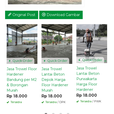
Original Post
Download Gambar
J
L
K
F
R
Quick Order
Quick Order
Quick Order
Jasa Trowel
Jasa Trowel Floor
Jasa Trowel
Lantai Beton
Hardener
Lantai Beton
Purwakarta
Bandung per M2
Depok Harga
Harga Floor
& Borongan
Floor Hardener
Hardener
Murah
Murah
Rp 18.000
Rp 18.000
Rp 18.000
Tersedia
/ PWK
Tersedia
Tersedia
/ DPK